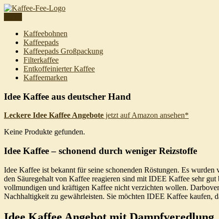
Skip
to
Menu
content
Kaffeebohnen
Kaffeepads
Kaffeepads Großpackung
Filterkaffee
Entkoffeinierter Kaffee
Kaffeemarken
Idee Kaffee aus deutscher Hand
Leckere Idee Kaffee Angebote
jetzt auf Amazon ansehen*
Keine Produkte gefunden.
Idee Kaffee – schonend durch weniger Reizstoffe
Idee Kaffee ist bekannt für seine schonenden Röstungen. Es wurden v
den Säuregehalt von Kaffee reagieren sind mit IDEE Kaffee sehr gut
vollmundigen und kräftigen Kaffee nicht verzichten wollen. Darboven
Nachhaltigkeit zu gewährleisten. Sie möchten IDEE Kaffee kaufen, da
Idee Kaffee Angebot mit Dampfveredlung