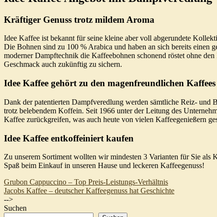
Kräftiger Genuss trotz mildem Aroma
Idee Kaffee ist bekannt für seine kleine aber voll abgerundete Kolle
Die Bohnen sind zu 100 % Arabica und haben an sich bereits einen g
moderner Dampftechnik die Kaffeebohnen schonend röstet ohne den Kof
Geschmack auch zukünftig zu sichern.
Idee Kaffee gehört zu den magenfreundlichen Kaffees
Dank der patentierten Dampfveredlung werden sämtliche Reiz- und Bi
trotz belebendem Koffein. Seit 1966 unter der Leitung des Unterne
Kaffee zurückgreifen, was auch heute von vielen Kaffeegenießern ges
Idee Kaffee entkoffeiniert kaufen
Zu unserem Sortiment wollten wir mindesten 3 Varianten für Sie als K
Spaß beim Einkauf in unseren Hause und leckeren Kaffeegenuss!
Beitragsnavigation
Grubon Cappuccino – Top Preis-Leistungs-Verhältnis
Jacobs Kaffee – deutscher Kaffeegenuss hat Geschichte
-->
Suchen