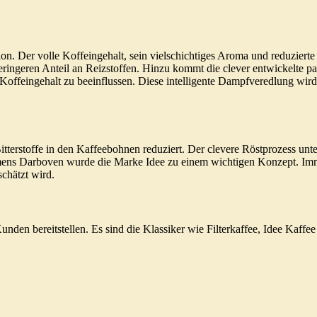
ktion. Der volle Koffeingehalt, sein vielschichtiges Aroma und reduzier
eringeren Anteil an Reizstoffen. Hinzu kommt die clever entwickelte
feingehalt zu beeinflussen. Diese intelligente Dampfveredlung wird n
tterstoffe in den Kaffeebohnen reduziert. Der clevere Röstprozess u
hmens Darboven wurde die Marke Idee zu einem wichtigen Konzept. Imm
chätzt wird.
unden bereitstellen. Es sind die Klassiker wie Filterkaffee, Idee Kaffe